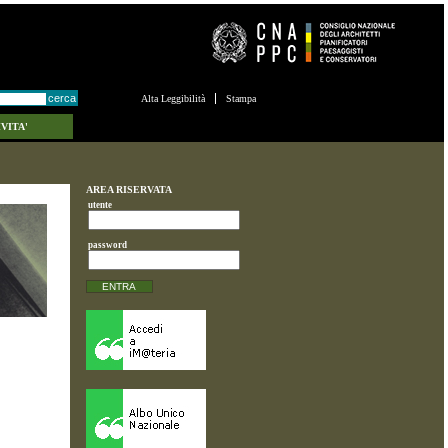
Alta Leggibilità
Stampa
VITA'
AREA RISERVATA
utente
password