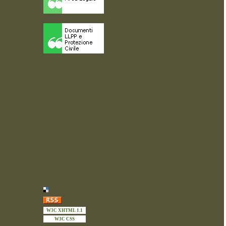
W3C XHTML 1.1
W3C CSS