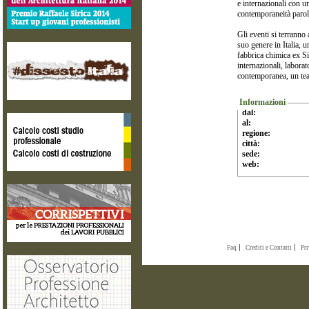
e internazionali con u
contemporaneità parole 
Gli eventi si terranno
suo genere in Italia, 
fabbrica chimica ex Si
internazionali, laborat
contemporanea, un tea
Informazioni
dal:
al:
regione:
città:
sede:
web:
Faq
Crediti e Contatti
Pr