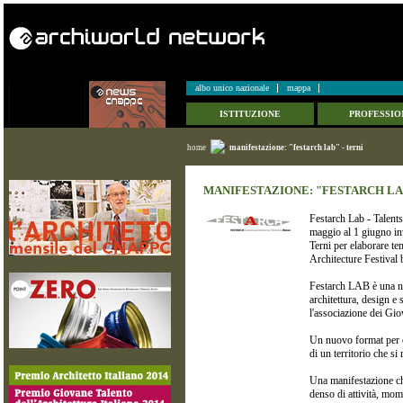
albo unico nazionale
mappa
ISTITUZIONE
PROFESSIO
home
manifestazione: "festarch lab" - terni
MANIFESTAZIONE: "FESTARCH LAB
Festarch Lab - Talents
maggio al 1 giugno inv
Terni per elaborare tem
Architecture Festival 
Festarch LAB è una nu
architettura, design 
l'associazione dei Giov
Un nuovo format per c
di un territorio che si
Una manifestazione ch
denso di attività, mome