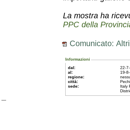
La mostra ha ricevut
PPC della Provinci
Comunicato: Altri
Informazioni
dal:
22-7
al:
19-8
regione:
ness
città:
Pech
sede:
Italy
Distri