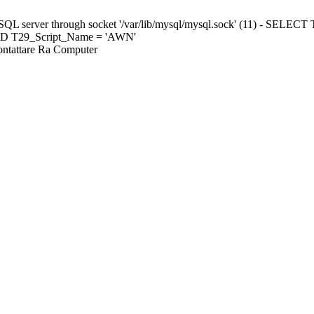
ySQL server through socket '/var/lib/mysql/mysql.sock' (11) - S
ND T29_Script_Name = 'AWN'
Contattare Ra Computer