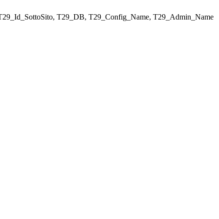
ELECT T29_Id_SottoSito, T29_DB, T29_Config_Name, T29_Admin_Name