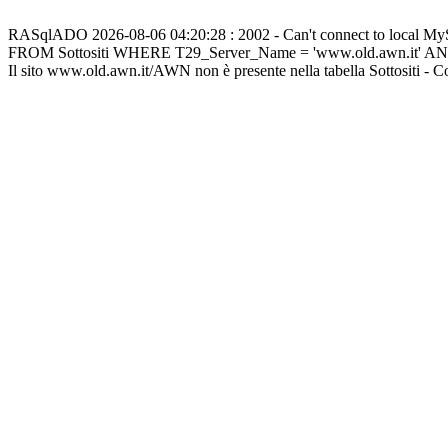
RASqlADO 2026-08-06 04:20:28 : 2002 - Can't connect to local M
FROM Sottositi WHERE T29_Server_Name = 'www.old.awn.it' A
Il sito www.old.awn.it/AWN non è presente nella tabella Sottositi - 