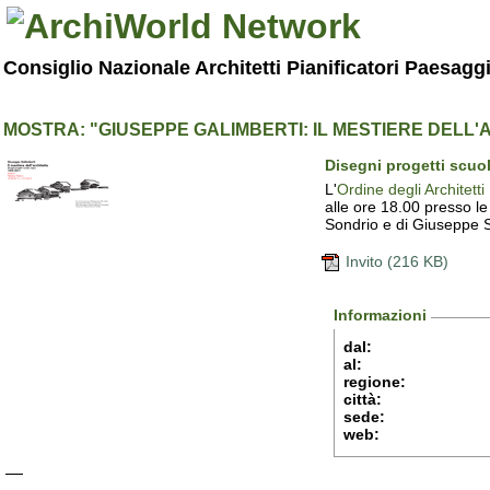
Consiglio Nazionale Architetti Pianificatori Paesagg
MOSTRA: "GIUSEPPE GALIMBERTI: IL MESTIERE DELL'
Disegni progetti scuol
L'
Ordine degli Architett
alle ore 18.00 presso le
Sondrio e di Giuseppe S
Invito (216 KB)
Informazioni
dal:
al:
regione:
città:
sede:
web: