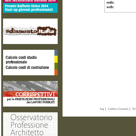
sede:
web:
Faq
Crediti e Contatti
Pr