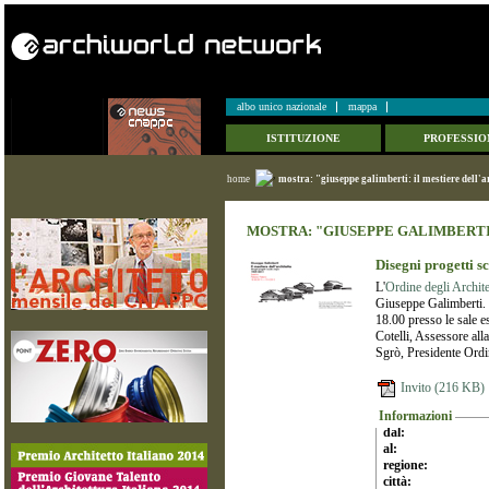
albo unico nazionale
mappa
ISTITUZIONE
PROFESSIO
home
mostra: "giuseppe galimberti: il mestiere dell'a
MOSTRA: "GIUSEPPE GALIMBERTI
Disegni progetti s
L'
Ordine degli Archit
Giuseppe Galimberti. 
18.00 presso le sale e
Cotelli, Assessore all
Sgrò, Presidente Ordi
Invito (216 KB)
Informazioni
dal:
al:
regione:
città: