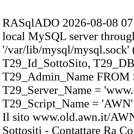
RASqlADO 2026-08-08 07:17
local MySQL server throug
'/var/lib/mysql/mysql.sock
T29_Id_SottoSito, T29_D
T29_Admin_Name FROM S
T29_Server_Name = 'www.o
T29_Script_Name = 'AWN'
Il sito www.old.awn.it/AWN 
Sottositi - Contattare Ra C