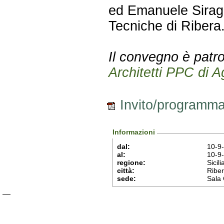
ed Emanuele Siragu
Tecniche di Ribera
Il convegno è patroci
Architetti PPC di A
Invito/programma
Informazioni
dal:
10-9
al:
10-9
regione:
Sicili
città:
Ribe
sede:
Sala 