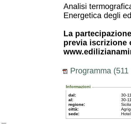
Analisi termografic
Energetica degli edi
La partecipazione 
previa iscrizione 
www.edilizianamir
Programma (511
Informazioni
dal:
30-1
al:
30-1
regione:
Sicili
città:
Agrig
sede:
Hotel