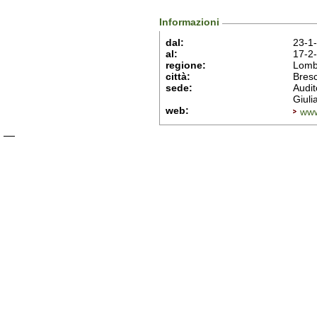
Informazioni
dal:
23-1
al:
17-2
regione:
Lomb
città:
Bresc
sede:
Audit
Giuli
web:
www