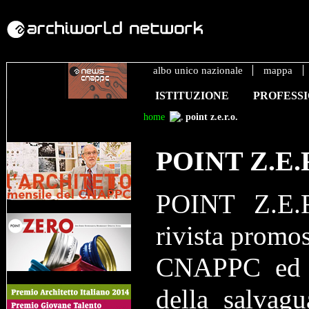
albo unico nazionale
mappa
ISTITUZIONE
PROFESS
home
point z.e.r.o.
POINT Z.E.
POINT Z.E.
rivista promos
CNAPPC ed è
della salvagua