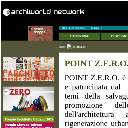
albo unico nazionale
mappa
ISTITUZIONE
PROFESSIO
home
point z.e.r.o.
POINT Z.E.R.O
POINT Z.E.R.O. è 
e patrocinata da
temi della salvagu
promozione dell
dell'architettur
rigenerazione urban