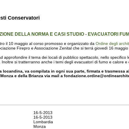
isti Conservatori
ZIONE DELLA NORMA E CASI STUDIO - EVACUATORI FUM
entro il 10 maggio al corso promosso e organizzato da
Ordine degli archi
ciazione Firepro e Associazione Zenital che si terrá giovedì 16 maggio
ad approfondire il tema dei locali di pubblico spettacolo, nello specifico l
. Inoltre si tratterranno anche i temi degli evacuatori di fumo e calore e 
a locandina, va compilata in ogni sua parte, firmata e trasmessa all
i Monza e della Brianza via mail a fondazione.ordine@ordinearchitett
16-5-2013
16-5-2013
Lombardia
Monza