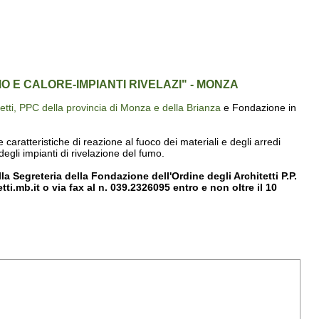
O E CALORE-IMPIANTI RIVELAZI" - MONZA
tetti, PPC della provincia di Monza e della Brianza
e Fondazione in
e caratteristiche di reazione al fuoco dei materiali e degli arredi
degli impianti di rivelazione del fumo.
a Segreteria della Fondazione dell'Ordine degli Architetti P.P.
i.mb.it o via fax al n. 039.2326095 entro e non oltre il 10