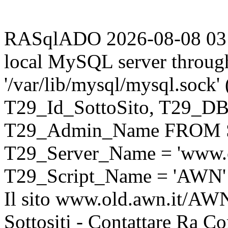
RASqlADO 2026-08-08 03:57
local MySQL server throug
'/var/lib/mysql/mysql.sock
T29_Id_SottoSito, T29_D
T29_Admin_Name FROM S
T29_Server_Name = 'www.o
T29_Script_Name = 'AWN'
Il sito www.old.awn.it/AWN 
Sottositi - Contattare Ra C