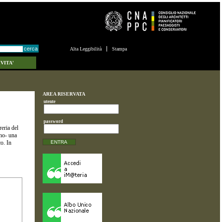
Alta Leggibilità
Stampa
VITA'
AREA RISERVATA
utente
password
eria del
rno- una
o. In