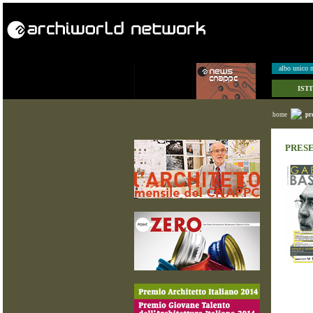
albo unico n
IST
home
pr
PRESE