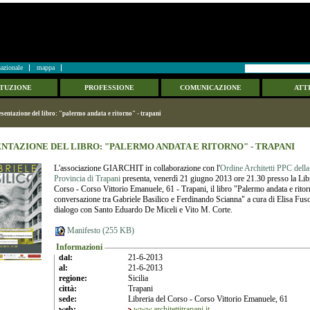
azionale
mappa
ITUZIONE
PROFESSIONE
COMUNICAZIONE
ATTI
esentazione del libro: "palermo andata e ritorno" - trapani
NTAZIONE DEL LIBRO: "PALERMO ANDATA E RITORNO" - TRAPANI
L'associazione GIARCHIT in collaborazione con l'
Ordine Architetti PPC della
Provincia di Trapani
presenta, venerdì 21 giugno 2013 ore 21.30 presso la Libr
Corso - Corso Vittorio Emanuele, 61 - Trapani, il libro "Palermo andata e rito
conversazione tra Gabriele Basilico e Ferdinando Scianna" a cura di Elisa Fusc
dialogo con Santo Eduardo De Miceli e Vito M. Corte.
Manifesto (255 KB)
Informazioni
dal:
21-6-2013
al:
21-6-2013
regione:
Sicilia
città:
Trapani
sede:
Libreria del Corso - Corso Vittorio Emanuele, 61
web:
www.architettitrapani.it