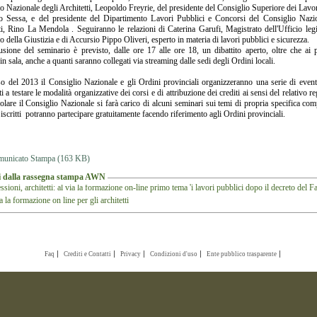
o Nazionale degli Architetti, Leopoldo Freyrie, del presidente del Consiglio Superiore dei Lavor
 Sessa, e del presidente del Dipartimento Lavori Pubblici e Concorsi del Consiglio Nazio
ti, Rino La Mendola . Seguiranno le relazioni di Caterina Garufi, Magistrato dell'Ufficio legi
o della Giustizia e di Accursio Pippo Oliveri, esperto in materia di lavori pubblici e sicurezza.
sione del seminario è previsto, dalle ore 17 alle ore 18, un dibattito aperto, oltre che ai p
 in sala, anche a quanti saranno collegati via streaming dalle sedi degli Ordini locali.
o del 2013 il Consiglio Nazionale e gli Ordini provinciali organizzeranno una serie di event
ti a testare le modalità organizzative dei corsi e di attribuzione dei crediti ai sensi del relativo 
colare il Consiglio Nazionale si farà carico di alcuni seminari sui temi di propria specifica co
i iscritti potranno partecipare gratuitamente facendo riferimento agli Ordini provinciali.
unicato Stampa (163 KB)
li dalla rassegna stampa AWN
ssioni, architetti: al via la formazione on-line primo tema 'i lavori pubblici dopo il decreto del Fa
a la formazione on line per gli architetti
Faq
Crediti e Contatti
Privacy
Condizioni d'uso
Ente pubblico trasparente