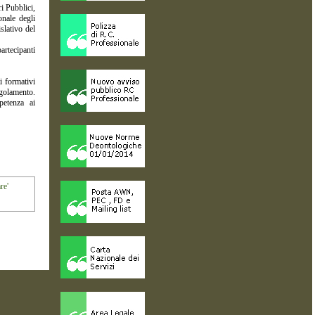
i Pubblici,
nale degli
slativo del
artecipanti
i formativi
regolamento.
mpetenza ai
re'