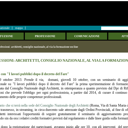
azionale
mappa
ITUZIONE
PROFESSIONE
COMUNICAZIONE
ATTI
ofessioni: architetti, consiglio nazionale, al via la formazione on-line
SSIONI: ARCHITETTI, CONSIGLIO NAZIONALE, AL VIA LA FORMAZION
 con "I lavori pubblici dopo il decreto del Fare"
 ottobre 2013. Prende il via, domani, giovedì 10 ottobre, con un seminario di agg
onale su "I lavori pubblici dopo il decreto del Fare" la prima sperimentazione di formazi
ata dal Consiglio Nazionale degli Architetti, in ottemperanza a quanto previsto dal Dpr di Ri
oni che prevede l'obbligo per ogni professionista, a partire dal 2014, di curare il continuo
mento delle proprie competenze professionali.
rio che si terrà nella sede del Consiglio Nazionale degli Architetti
(Roma, Via di Santa Maria d
 trasmesso, in streaming, in circa duecento sale attrezzate dagli Ordini Provinciali, al fine di off
itetti interessati l'opportunità di seguire gratuitamente il seminario di aggiornamento pro
do sin da ora i relativi crediti formativi previsti dal regolamento e dalle linee guida sulla formaz
, dopo la registrazione dei partecipanti, avranno inizio alle ore 10, con gli interventi del pre