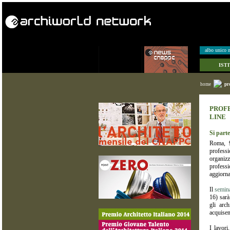
albo unico n
IST
home
pr
PROFE
LINE
Si parte
Roma, 9
professi
organizz
professi
aggiorna
Il
semina
16) sarà
gli arch
acquisen
I lavori