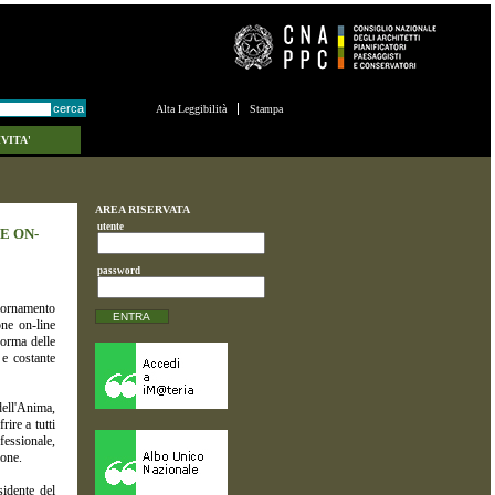
Alta Leggibilità
Stampa
VITA'
AREA RISERVATA
utente
E ON-
password
iornamento
one on-line
forma delle
 e costante
ell'Anima,
rire a tutti
fessionale,
ione.
sidente del