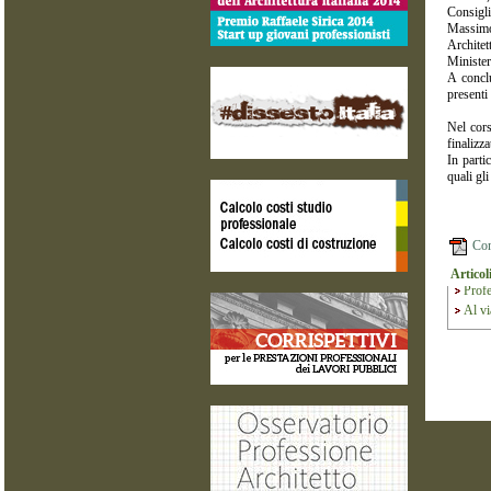
Consigli
Massimo
Architet
Minister
A conclu
presenti
Nel cors
finalizza
In parti
quali gl
Com
Artico
Profe
Al vi