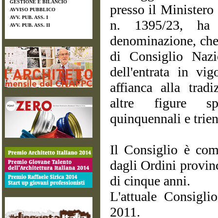
GESTIONE E BILANCIO
presso il Ministero
AVVISO PUBBLICO
AVV. PUB. ASS. I
n. 1395/23, ha 
AVV. PUB. ASS. II
denominazione, che 
di Consiglio Nazio
dell'entrata in vi
affianca alla tradi
altre figure sp
quinquennali e trien
Il Consiglio è com
dagli Ordini provinci
di cinque anni.
L'attuale Consigli
2011.