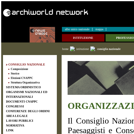
albo unico nazionale
mappa
ISTITUZIONE
PROFESSIO
home
istituzione
consiglio nazionale
CONSIGLIO NAZIONALE
Composizione
Storico
Elezioni CNAPPC
Struttura Organizzativa
SISTEMA ORDINISTICO
ORGANISMI NAZIONALI ED
INTERNAZIONALI
DOCUMENTI CNAPPC
ORGANIZZAZ
CONGRESSI
CONFERENZE DEGLI ORDINI
AREA LEGALE
Il Consiglio Naziona
LAVORI PUBBLICI
NORMATIVA
Paesaggisti e Conse
LINK