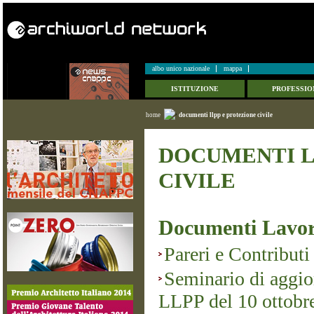
albo unico nazionale
mappa
ISTITUZIONE
PROFESSIO
home
documenti llpp e protezione civile
DOCUMENTI L
CIVILE
Documenti Lavor
Pareri e Contributi
Seminario di aggio
LLPP del 10 ottobr