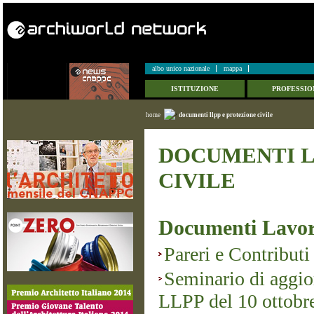
albo unico nazionale
mappa
ISTITUZIONE
PROFESSIO
home
documenti llpp e protezione civile
DOCUMENTI L
CIVILE
Documenti Lavor
Pareri e Contributi
Seminario di aggio
LLPP del 10 ottobr