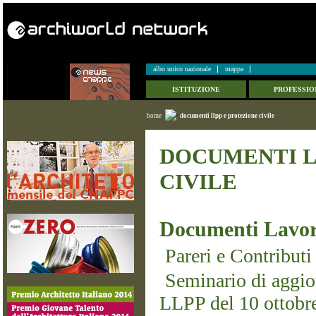
albo unico nazionale
mappa
ISTITUZIONE
PROFESSIO
home
documenti llpp e protezione civile
DOCUMENTI L
CIVILE
Documenti Lavor
Pareri e Contributi
Seminario di aggio
LLPP del 10 ottobr