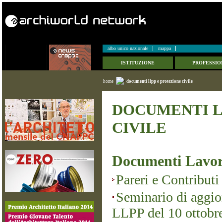
albo unico nazionale
mappa
ISTITUZIONE
PROFESSIO
home
documenti llpp e protezione civile
DOCUMENTI L
CIVILE
Documenti Lavor
Pareri e Contributi
Seminario di aggio
LLPP del 10 ottobr