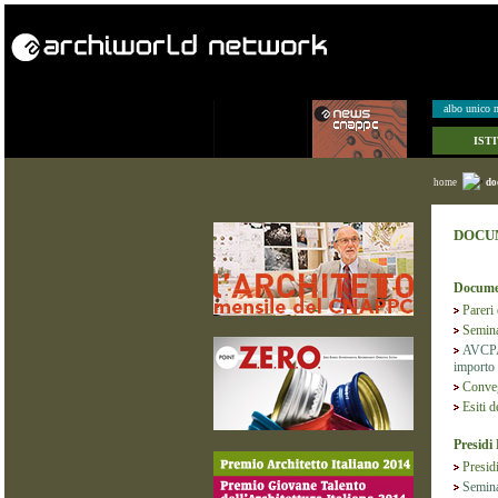
albo unico n
IST
home
do
DOCUM
Documen
Pareri
Semina
AVCPAS
importo 
Conveg
Esiti 
Presidi 
Presid
Seminar