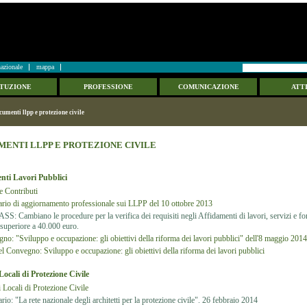
azionale
mappa
ITUZIONE
PROFESSIONE
COMUNICAZIONE
ATTI
cumenti llpp e protezione civile
ENTI LLPP E PROTEZIONE CIVILE
ti Lavori Pubblici
 e Contributi
rio di aggiornamento professionale sui LLPP del 10 ottobre 2013
S: Cambiano le procedure per la verifica dei requisiti negli Affidamenti di lavori, servizi e for
superiore a 40.000 euro.
no: "Sviluppo e occupazione: gli obiettivi della riforma dei lavori pubblici" dell'8 maggio 2014
del Convegno: Sviluppo e occupazione: gli obiettivi della riforma dei lavori pubblici
Locali di Protezione Civile
i Locali di Protezione Civile
io: "La rete nazionale degli architetti per la protezione civile". 26 febbraio 2014