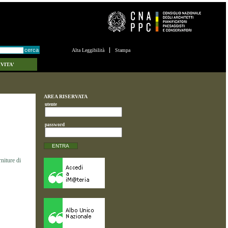
Alta Leggibilità
Stampa
VITA'
AREA RISERVATA
utente
password
niture di