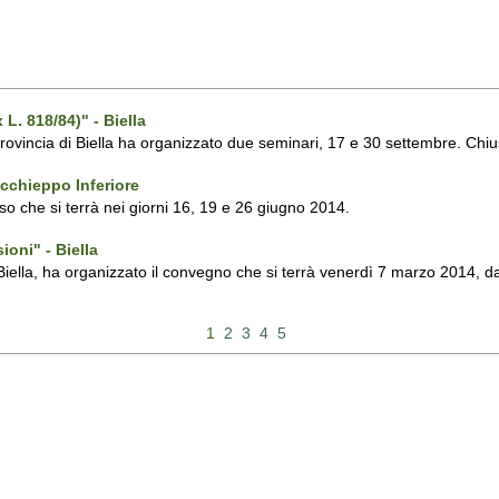
L. 818/84)" - Biella
Provincia di Biella ha organizzato due seminari, 17 e 30 settembre. Chiu
Occhieppo Inferiore
orso che si terrà nei giorni 16, 19 e 26 giugno 2014.
ioni" - Biella
 di Biella, ha organizzato il convegno che si terrà venerdì 7 marzo 2014,
1
2
3
4
5