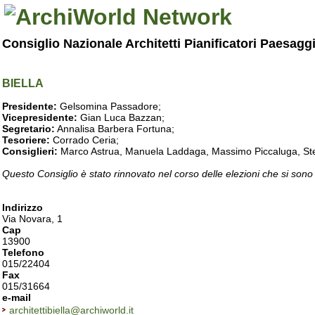
Consiglio Nazionale Architetti Pianificatori Paesagg
BIELLA
Presidente:
Gelsomina Passadore;
Vicepresidente:
Gian Luca Bazzan;
Segretario:
Annalisa Barbera Fortuna;
Tesoriere:
Corrado Ceria;
Consiglieri:
Marco Astrua, Manuela Laddaga, Massimo Piccaluga, Ste
Questo Consiglio è stato rinnovato nel corso delle elezioni che si sono
Indirizzo
Via Novara, 1
Cap
13900
Telefono
015/22404
Fax
015/31664
e-mail
architettibiella@archiworld.it