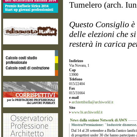
Tumelero (arch. Iun
Questo Consiglio è 
delle elezioni che s
resterà in carica p
Indirizzo
Via Novara, 1
Cap
13900
Telefono
015/22404
Fax
015/31664
e-mail
architettibiella@archiworld.it
Sito
www.bi.archiworld.it
News dalla sezione Network di AWN
Mostra/Premiazione: "Industrie dismesse. G
Dal 14 al 28 settembre a Biella l'antico lanific
di progettisti under 30 che hanno partecipato 