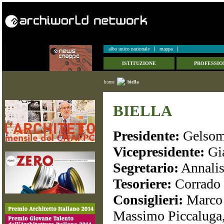
albo unico nazionale
mappa
ISTITUZIONE
PROFESSIO
home
biella
BIELLA
Presidente:
Gelsom
Vicepresidente:
Gia
Segretario:
Annalis
Tesoriere:
Corrado 
Consiglieri:
Marco 
Massimo Piccaluga,