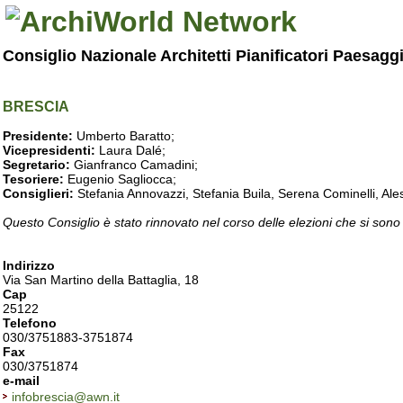
Consiglio Nazionale Architetti Pianificatori Paesagg
BRESCIA
Presidente:
Umberto Baratto;
Vicepresidenti:
Laura Dalé;
Segretario:
Gianfranco Camadini;
Tesoriere:
Eugenio Sagliocca;
Consiglieri:
Stefania Annovazzi, Stefania Buila, Serena Cominelli, Ales
Questo Consiglio è stato rinnovato nel corso delle elezioni che si sono
Indirizzo
Via San Martino della Battaglia, 18
Cap
25122
Telefono
030/3751883-3751874
Fax
030/3751874
e-mail
infobrescia@awn.it