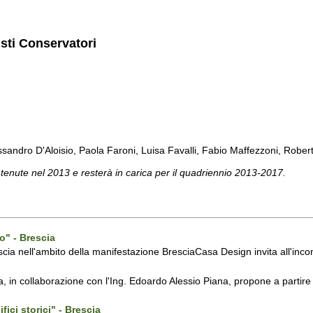
isti Conservatori
sandro D'Aloisio, Paola Faroni, Luisa Favalli, Fabio Maffezzoni, Roberta 
 tenute nel 2013 e resterà in carica per il quadriennio 2013-2017.
" - Brescia
scia nell'ambito della manifestazione BresciaCasa Design invita all'inc
ia, in collaborazione con l'Ing. Edoardo Alessio Piana, propone a partire 
ici storici" - Brescia