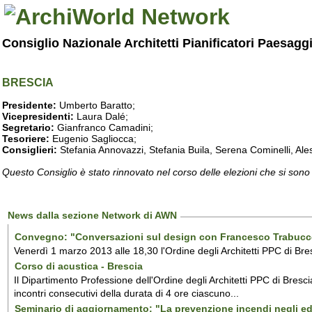
Consiglio Nazionale Architetti Pianificatori Paesagg
BRESCIA
Presidente:
Umberto Baratto;
Vicepresidenti:
Laura Dalé;
Segretario:
Gianfranco Camadini;
Tesoriere:
Eugenio Sagliocca;
Consiglieri:
Stefania Annovazzi, Stefania Buila, Serena Cominelli, Ales
Questo Consiglio è stato rinnovato nel corso delle elezioni che si sono
News dalla sezione Network di AWN
Convegno: "Conversazioni sul design con Francesco Trabucco
Venerdì 1 marzo 2013 alle 18,30 l'Ordine degli Architetti PPC di Bre
Corso di acustica - Brescia
Il Dipartimento Professione dell'Ordine degli Architetti PPC di Bresc
incontri consecutivi della durata di 4 ore ciascuno...
Seminario di aggiornamento: "La prevenzione incendi negli edif