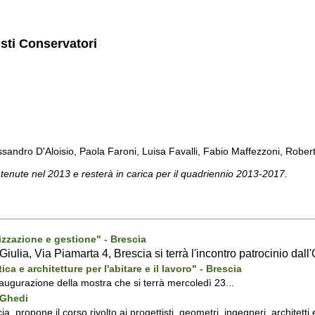
isti Conservatori
sandro D'Aloisio, Paola Faroni, Luisa Favalli, Fabio Maffezzoni, Roberta 
 tenute nel 2013 e resterà in carica per il quadriennio 2013-2017.
rizzazione e gestione" - Brescia
ulia, Via Piamarta 4, Brescia si terrà l'incontro patrocinio dall'
ca e architetture per l'abitare e il lavoro" - Brescia
inaugurazione della mostra che si terrà mercoledì 23...
- Ghedi
a, propone il corso rivolto ai progettisti, geometri, ingegneri, architetti e