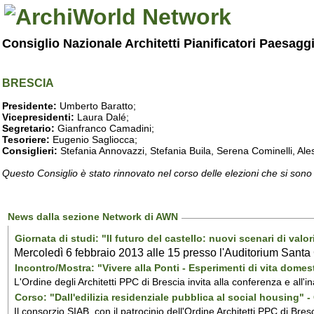
Consiglio Nazionale Architetti Pianificatori Paesagg
BRESCIA
Presidente:
Umberto Baratto;
Vicepresidenti:
Laura Dalé;
Segretario:
Gianfranco Camadini;
Tesoriere:
Eugenio Sagliocca;
Consiglieri:
Stefania Annovazzi, Stefania Buila, Serena Cominelli, Ales
Questo Consiglio è stato rinnovato nel corso delle elezioni che si sono
News dalla sezione Network di AWN
Giornata di studi: "Il futuro del castello: nuovi scenari di valo
Mercoledì 6 febbraio 2013 alle 15 presso l'Auditorium Santa Gi
Incontro/Mostra: "Vivere alla Ponti - Esperimenti di vita domesti
L'Ordine degli Architetti PPC di Brescia invita alla conferenza e all'
Corso: "Dall'edilizia residenziale pubblica al social housing" 
Il consorzio SIAB, con il patrocinio dell'Ordine Architetti PPC di Bresci