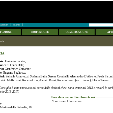
azionale
mappa
ITUZIONE
PROFESSIONE
COMUNICAZIONE
ATTI
escia
CIA
nte:
Umberto Baratto;
sidenti:
Laura Dalé;
rio:
Gianfranco Camadini;
re:
Eugenio Sagliocca;
eri:
Stefania Annovazzi, Stefania Buila, Serena Cominelli, Alessandro D'Aloisio, Paola Faroni
 Fabio Maffezzoni, Roberta Orio, Alessio Rossi, Roberto Saleri (arch. iunior), Eliana Terzoni.
onsiglio è stato rinnovato nel corso delle elezioni che si sono tenute nel 2013 e resterà in cari
nnio 2013-2017.
News da www.architettibrescia.net
Non ci sono Informazioni
zo
Martino della Battaglia, 18