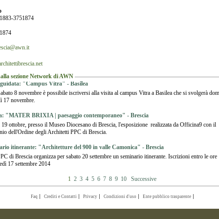
o
51883-3751874
51874
escia@awn.it
chitettibrescia.net
alla sezione Network di AWN
 guidata: "Campus Vitra" - Basilea
abato 8 novembre è possibile iscriversi alla visita al campus Vitra a Basilea che si svolgerà do
dì 17 novembre.
a: "MATER BRIXIA | paesaggio contemporaneo" - Brescia
 19 ottobre, presso il Museo Diocesano di Brescia, l'esposizione realizzata da Officina9 con il
nio dell'Ordine degli Architetti PPC di Brescia.
rio itinerante: "Architetture del 900 in valle Camonica" - Brescia
 di Brescia organizza per sabato 20 settembre un seminario itinerante. Iscrizioni entro le ore
edì 17 settembre 2014
1
2
3
4
5
6
7
8
9
10
Successive
Faq
Crediti e Contatti
Privacy
Condizioni d'uso
Ente pubblico trasparente