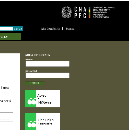
Alta Leggibilità
Stampa
VITA'
AREA RISERVATA
utente
password
, Luisa
ca per il