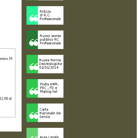
menica 16
 12.00 di