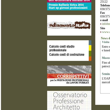
25122
Telefon
030/37
Fax
030/37
e-mail
infobr
Sito
www.ar
News d
Visita
Entro s
e lune
Mostr
Fino al
patroci
Semina
L'OAPPC
mercol