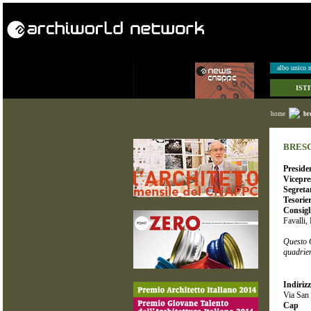
albo unico n
IST
home
br
BRES
Preside
Vicepre
Segreta
Tesorie
Consigli
Favalli,
Questo C
quadrie
Indiriz
Via San 
Cap