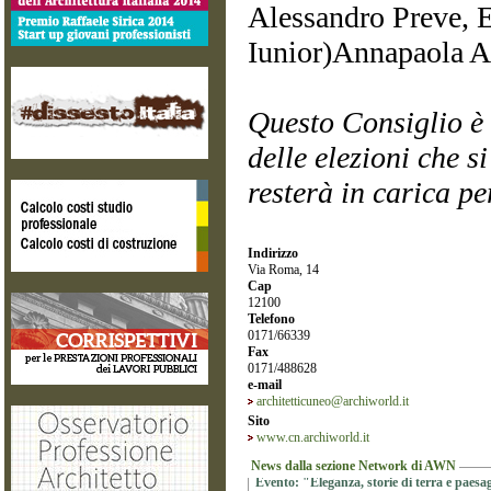
Alessandro Preve, E
Iunior)Annapaola A
Questo Consiglio è 
delle elezioni che s
resterà in carica p
Indirizzo
Via Roma, 14
Cap
12100
Telefono
0171/66339
Fax
0171/488628
e-mail
architetticuneo@archiworld.it
Sito
www.cn.archiworld.it
News dalla sezione Network di AWN
Evento: "Eleganza, storie di terra e paesag