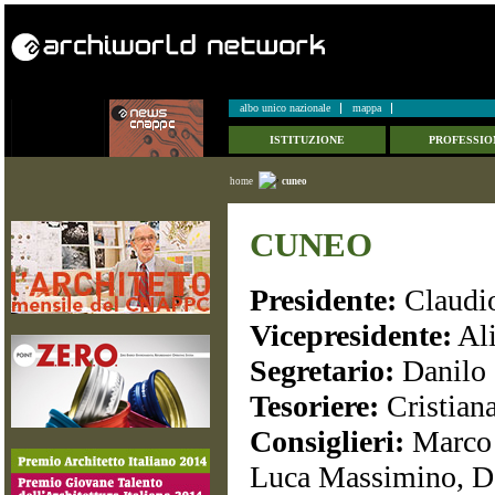
albo unico nazionale
mappa
ISTITUZIONE
PROFESSIO
home
cuneo
CUNEO
Presidente:
Claudi
Vicepresidente:
Ali
Segretario:
Danilo 
Tesoriere:
Cristiana
Consiglieri:
Marco 
Luca Massimino, D