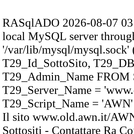
RASqlADO 2026-08-07 03:32
local MySQL server throug
'/var/lib/mysql/mysql.sock
T29_Id_SottoSito, T29_D
T29_Admin_Name FROM S
T29_Server_Name = 'www.o
T29_Script_Name = 'AWN'
Il sito www.old.awn.it/AWN 
Sottositi - Contattare Ra C