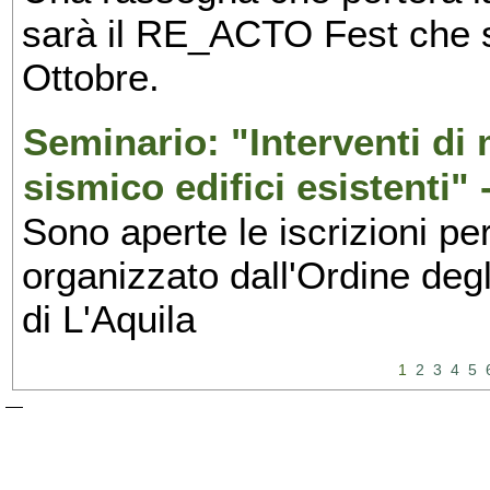
sarà il RE_ACTO Fest che si 
Ottobre.
Seminario: "Interventi d
sismico edifici esistenti" 
Sono aperte le iscrizioni pe
organizzato dall'Ordine degl
di L'Aquila
1
2
3
4
5