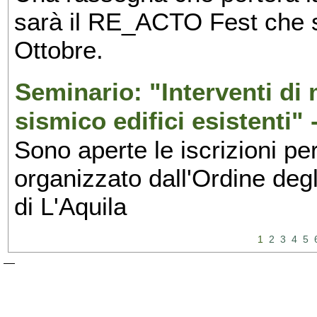
sarà il RE_ACTO Fest che si 
Ottobre.
Seminario: "Interventi d
sismico edifici esistenti" 
Sono aperte le iscrizioni pe
organizzato dall'Ordine degl
di L'Aquila
1
2
3
4
5