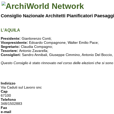
Consiglio Nazionale Architetti Pianificatori Paesagg
L'AQUILA
Presidente:
Gianlorenzo Conti;
Vicepresidente:
Edoardo Compagnone, Walter Emilio Pace;
Segretario:
Claudia Compagno;
Tesoriere:
Antonio Zavarella;
Consiglieri:
Sandro Annibali, Giuseppe Cimmino, Antonio Del Boccio, 
Questo Consiglio è stato rinnovato nel corso delle elezioni che si sono
Indirizzo
Via Caduti sul Lavoro snc
Cap
67100
Telefono
348/1502883
Fax
e-mail