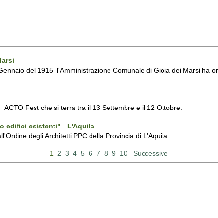
Marsi
 Gennaio del 1915, l'Amministrazione Comunale di Gioia dei Marsi ha or
_ACTO Fest che si terrà tra il 13 Settembre e il 12 Ottobre.
edifici esistenti" - L'Aquila
l'Ordine degli Architetti PPC della Provincia di L'Aquila
1
2
3
4
5
6
7
8
9
10
Successive