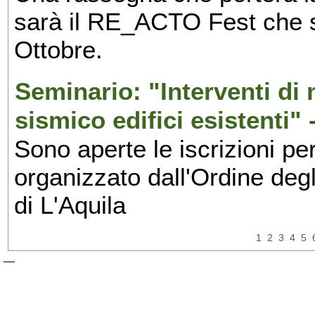
sarà il RE_ACTO Fest che si 
Ottobre.
Seminario: "Interventi d
sismico edifici esistenti" 
Sono aperte le iscrizioni pe
organizzato dall'Ordine degl
di L'Aquila
1
2
3
4
5