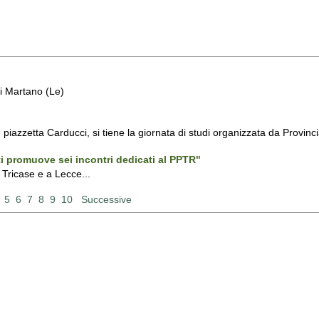
i Martano (Le)
piazzetta Carducci, si tiene la giornata di studi organizzata da Provin
ti promuove sei incontri dedicati al PPTR"
a Tricase e a Lecce...
4
5
6
7
8
9
10
Successive