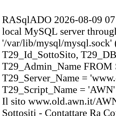
RASqlADO 2026-08-09 07:39
local MySQL server throug
'/var/lib/mysql/mysql.sock
T29_Id_SottoSito, T29_D
T29_Admin_Name FROM S
T29_Server_Name = 'www.o
T29_Script_Name = 'AWN'
Il sito www.old.awn.it/AWN 
Sottositi - Contattare Ra C