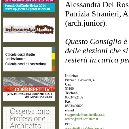
Alessandra Del Ros
Patrizia Stranieri, 
(arch.junior).
Questo Consiglio è 
delle elezioni che s
resterà in carica p
Indirizzo
Piazza S. Giovanni, 4
Cap
55100
Telefono
0583/492159
Fax
0583/490629
e-mail
segreteria@architettilucca.it
ordine@architettilucca.it
PEC
architettilucca@pec.aruba.it