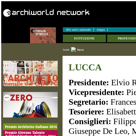
albo unico nazionale
mappa
ISTITUZIONE
PROFESSIO
home
lucca
LUCCA
Presidente:
Elvio R
Vicepresidente:
Pie
Segretario:
Frances
Tesoriere:
Elisabet
Consiglieri:
Filipp
Giuseppe De Leo, 