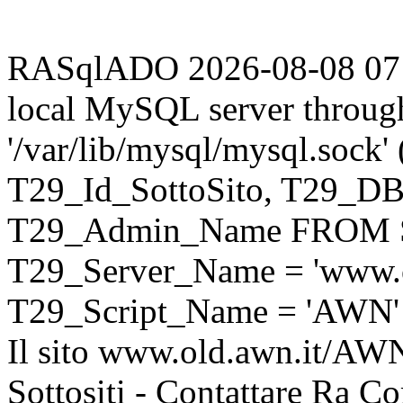
RASqlADO 2026-08-08 07:30
local MySQL server throug
'/var/lib/mysql/mysql.sock
T29_Id_SottoSito, T29_D
T29_Admin_Name FROM S
T29_Server_Name = 'www.o
T29_Script_Name = 'AWN'
Il sito www.old.awn.it/AWN 
Sottositi - Contattare Ra C