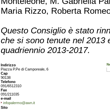
Monteleone, M. Gabriella Pan
Maria Rizzo, Roberta Romeo, 
Questo Consiglio è stato rinn
che si sono tenute nel 2013 e 
quadriennio 2013-2017.
N
Indirizzo
Piazza P.Pe di Camporeale, 6
Cap
90138
Telefono
091/6512310
Fax
091/211035
e-mail
infopalermo@awn.it
Sito