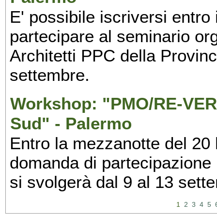
E' possibile iscriversi entr
partecipare al seminario org
Architetti PPC della Provin
settembre.
Workshop: "PMO/RE-VERS
Sud" - Palermo
Entro la mezzanotte del 20 l
domanda di partecipazione 
si svolgerà dal 9 al 13 set
1
2
3
4
5