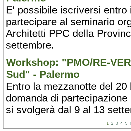
E' possibile iscriversi entr
partecipare al seminario org
Architetti PPC della Provin
settembre.
Workshop: "PMO/RE-VERS
Sud" - Palermo
Entro la mezzanotte del 20 l
domanda di partecipazione 
si svolgerà dal 9 al 13 set
1
2
3
4
5