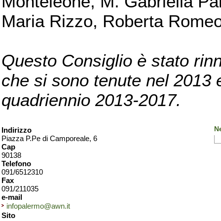
Monteleone, M. Gabriella Pan
Maria Rizzo, Roberta Romeo, 
Questo Consiglio è stato rinn
che si sono tenute nel 2013 e 
quadriennio 2013-2017.
N
Indirizzo
Piazza P.Pe di Camporeale, 6
Cap
90138
Telefono
091/6512310
Fax
091/211035
e-mail
infopalermo@awn.it
Sito