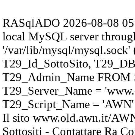
RASqlADO 2026-08-08 05:23
local MySQL server throug
'/var/lib/mysql/mysql.sock
T29_Id_SottoSito, T29_D
T29_Admin_Name FROM S
T29_Server_Name = 'www.o
T29_Script_Name = 'AWN'
Il sito www.old.awn.it/AWN 
Sottositi - Contattare Ra C