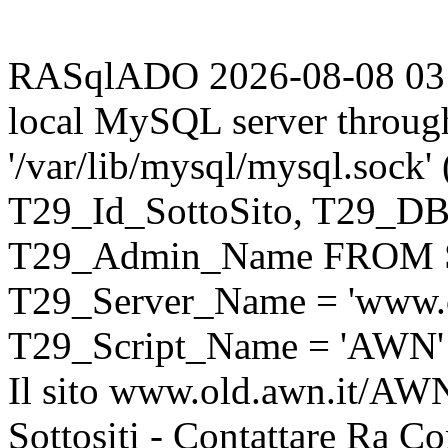
RASqlADO 2026-08-08 03:53
local MySQL server throug
'/var/lib/mysql/mysql.sock
T29_Id_SottoSito, T29_D
T29_Admin_Name FROM S
T29_Server_Name = 'www.o
T29_Script_Name = 'AWN'
Il sito www.old.awn.it/AWN 
Sottositi - Contattare Ra C