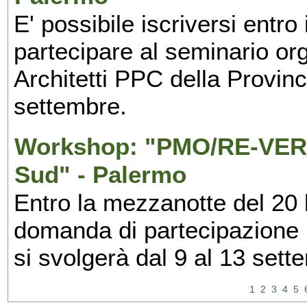
E' possibile iscriversi entr
partecipare al seminario org
Architetti PPC della Provin
settembre.
Workshop: "PMO/RE-VERS
Sud" - Palermo
Entro la mezzanotte del 20 l
domanda di partecipazione 
si svolgerà dal 9 al 13 set
1
2
3
4
5