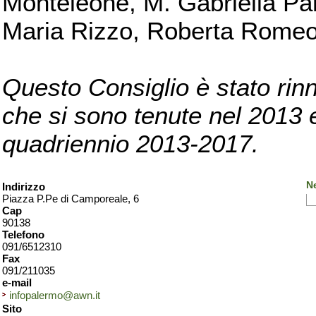
Monteleone, M. Gabriella Pan
Maria Rizzo, Roberta Romeo, 
Questo Consiglio è stato rinn
che si sono tenute nel 2013 e 
quadriennio 2013-2017.
N
Indirizzo
Piazza P.Pe di Camporeale, 6
Cap
90138
Telefono
091/6512310
Fax
091/211035
e-mail
infopalermo@awn.it
Sito