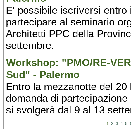
E' possibile iscriversi entr
partecipare al seminario org
Architetti PPC della Provin
settembre.
Workshop: "PMO/RE-VERS
Sud" - Palermo
Entro la mezzanotte del 20 l
domanda di partecipazione 
si svolgerà dal 9 al 13 set
1
2
3
4
5