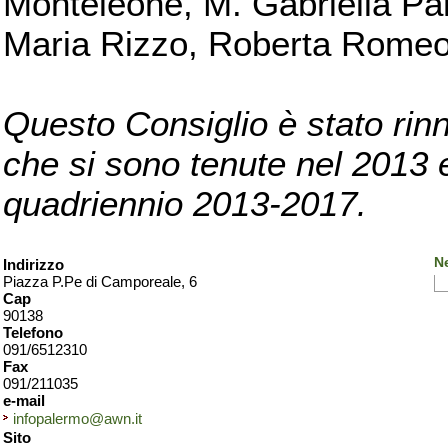
Monteleone, M. Gabriella Pan
Maria Rizzo, Roberta Romeo, 
Questo Consiglio è stato rinn
che si sono tenute nel 2013 e 
quadriennio 2013-2017.
N
Indirizzo
Piazza P.Pe di Camporeale, 6
Cap
90138
Telefono
091/6512310
Fax
091/211035
e-mail
infopalermo@awn.it
Sito