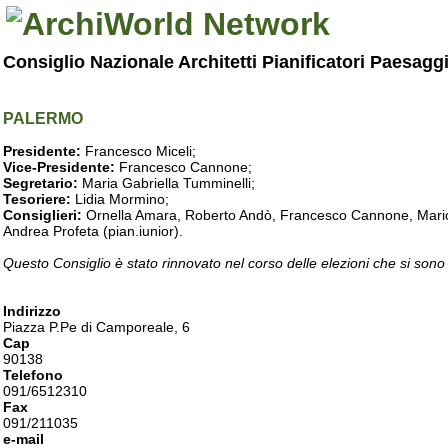
Consiglio Nazionale Architetti Pianificatori Paesagg
PALERMO
Presidente:
Francesco Miceli;
Vice-Presidente:
Francesco Cannone;
Segretario:
Maria Gabriella Tumminelli;
Tesoriere:
Lidia Mormino;
Consiglieri:
Ornella Amara, Roberto Andò, Francesco Cannone, Mario 
Andrea Profeta (pian.iunior).
Questo Consiglio è stato rinnovato nel corso delle elezioni che si sono
Indirizzo
Piazza P.Pe di Camporeale, 6
Cap
90138
Telefono
091/6512310
Fax
091/211035
e-mail