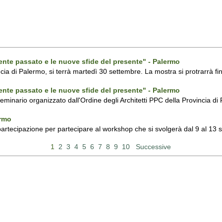
ecente passato e le nuove sfide del presente" - Palermo
ncia di Palermo, si terrà martedì 30 settembre. La mostra si protrarrà fin
ecente passato e le nuove sfide del presente" - Palermo
 seminario organizzato dall'Ordine degli Architetti PPC della Provincia 
ermo
 partecipazione per partecipare al workshop che si svolgerà dal 9 al 13
1
2
3
4
5
6
7
8
9
10
Successive