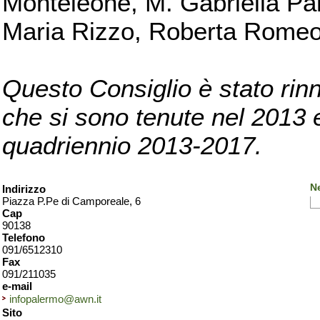
Monteleone, M. Gabriella Pan
Maria Rizzo, Roberta Romeo, 
Questo Consiglio è stato rinn
che si sono tenute nel 2013 e 
quadriennio 2013-2017.
N
Indirizzo
Piazza P.Pe di Camporeale, 6
Cap
90138
Telefono
091/6512310
Fax
091/211035
e-mail
infopalermo@awn.it
Sito