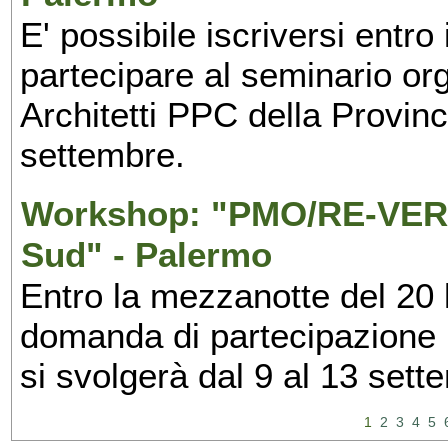
E' possibile iscriversi entr
partecipare al seminario org
Architetti PPC della Provin
settembre.
Workshop: "PMO/RE-VERS
Sud" - Palermo
Entro la mezzanotte del 20 l
domanda di partecipazione 
si svolgerà dal 9 al 13 set
1
2
3
4
5