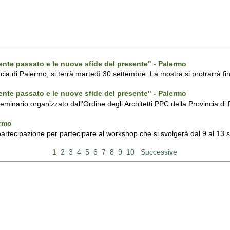
ecente passato e le nuove sfide del presente" - Palermo
ncia di Palermo, si terrà martedì 30 settembre. La mostra si protrarrà fin
ecente passato e le nuove sfide del presente" - Palermo
 seminario organizzato dall'Ordine degli Architetti PPC della Provincia 
ermo
 partecipazione per partecipare al workshop che si svolgerà dal 9 al 13
1
2
3
4
5
6
7
8
9
10
Successive