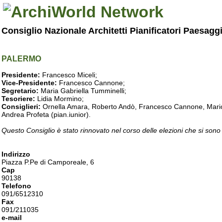
Consiglio Nazionale Architetti Pianificatori Paesagg
PALERMO
Presidente:
Francesco Miceli;
Vice-Presidente:
Francesco Cannone;
Segretario:
Maria Gabriella Tumminelli;
Tesoriere:
Lidia Mormino;
Consiglieri:
Ornella Amara, Roberto Andò, Francesco Cannone, Mario 
Andrea Profeta (pian.iunior).
Questo Consiglio è stato rinnovato nel corso delle elezioni che si sono
Indirizzo
Piazza P.Pe di Camporeale, 6
Cap
90138
Telefono
091/6512310
Fax
091/211035
e-mail