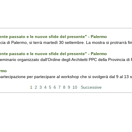
ecente passato e le nuove sfide del presente" - Palermo
ncia di Palermo, si terrà martedì 30 settembre. La mostra si protrarrà fin
ecente passato e le nuove sfide del presente" - Palermo
 seminario organizzato dall'Ordine degli Architetti PPC della Provincia 
ermo
 partecipazione per partecipare al workshop che si svolgerà dal 9 al 13
1
2
3
4
5
6
7
8
9
10
Successive