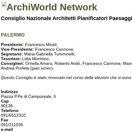
Consiglio Nazionale Architetti Pianificatori Paesagg
PALERMO
Presidente:
Francesco Miceli;
Vice-Presidente:
Francesco Cannone;
Segretario:
Maria Gabriella Tumminelli;
Tesoriere:
Lidia Mormino;
Consiglieri:
Ornella Amara, Roberto Andò, Francesco Cannone, Mario 
Andrea Profeta (pian.iunior).
Questo Consiglio è stato rinnovato nel corso delle elezioni che si sono
Indirizzo
Piazza P.Pe di Camporeale, 6
Cap
90138
Telefono
091/6512310
Fax
091/211035
e-mail