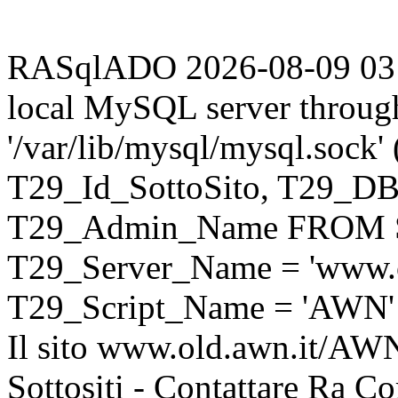
RASqlADO 2026-08-09 03:56
local MySQL server throug
'/var/lib/mysql/mysql.sock
T29_Id_SottoSito, T29_D
T29_Admin_Name FROM S
T29_Server_Name = 'www.o
T29_Script_Name = 'AWN'
Il sito www.old.awn.it/AWN 
Sottositi - Contattare Ra C