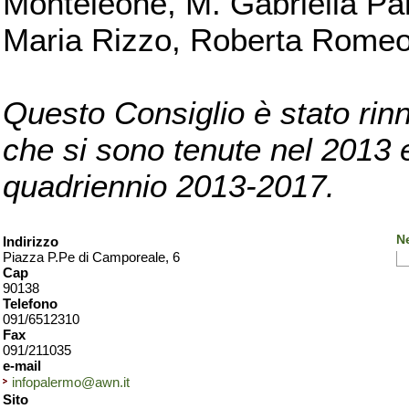
Monteleone, M. Gabriella Pan
Maria Rizzo, Roberta Romeo, 
Questo Consiglio è stato rinn
che si sono tenute nel 2013 e 
quadriennio 2013-2017.
N
Indirizzo
Piazza P.Pe di Camporeale, 6
Cap
90138
Telefono
091/6512310
Fax
091/211035
e-mail
infopalermo@awn.it
Sito