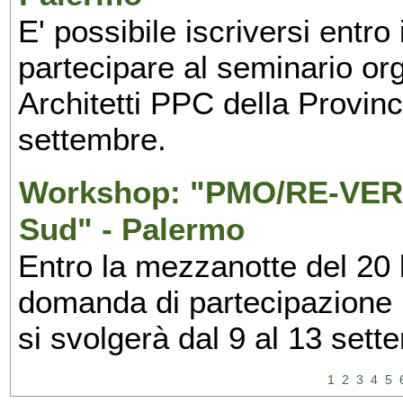
E' possibile iscriversi entr
partecipare al seminario org
Architetti PPC della Provin
settembre.
Workshop: "PMO/RE-VERS
Sud" - Palermo
Entro la mezzanotte del 20 l
domanda di partecipazione 
si svolgerà dal 9 al 13 set
1
2
3
4
5